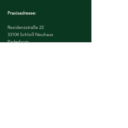
Praxisadresse:
Residenzstraße 22
33104 Schloß Neuhaus
Paderborn.
+49 (0) 1522 7385053
info@tfdtherapy.de
Bitte beachten Sie - Der Klinikraum ist
untermietet, von einer Diätassistentin
https://www.aufgeklaert-ernaehrt.de/
Ich miete diesen Raum täglich nur bis
13:00 Uhr.
Nachmittags sind Termine ausschließlich
online möglich.