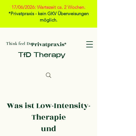
17/06/2026: Wartezeit ca. 2 Wochen.
*Privatpraxis - kein GKV Überweisungen
möglich.
Privatpraxis*
Think feel Do
TfD Therapy
Was ist Low-Intensity-
Therapie
und