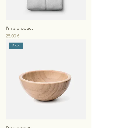
I'm a product
Preis
25,00 €
Sale
I'm a product