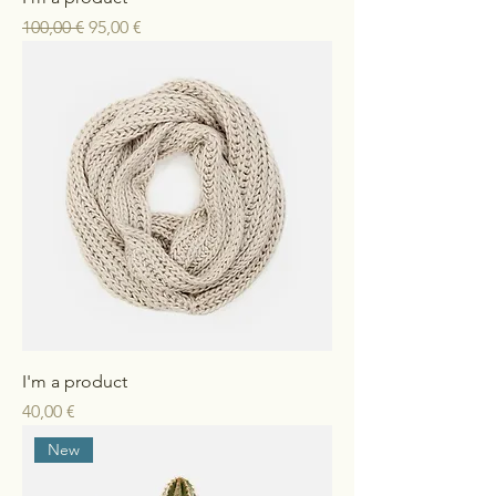
Standardpreis
Sale-Preis
100,00 €
95,00 €
I'm a product
Preis
40,00 €
New