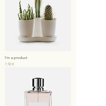
I'm a product
Preis
7,50 €