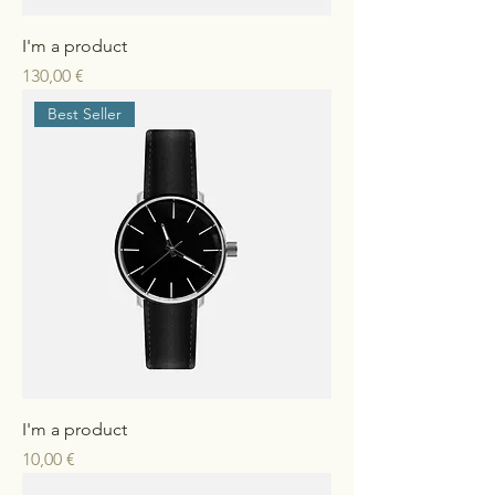
I'm a product
Preis
130,00 €
Best Seller
I'm a product
Preis
10,00 €