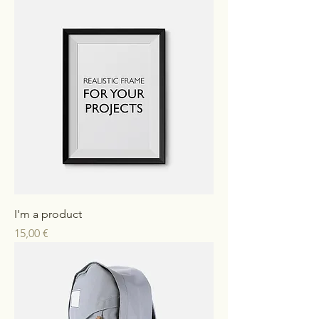
I'm a product
Preis
15,00 €