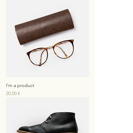
I'm a product
Preis
20,00 €