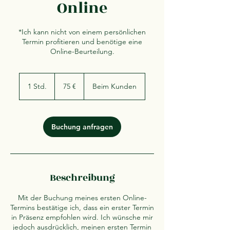
Online
*Ich kann nicht von einem persönlichen
Termin profitieren und benötige eine
Online-Beurteilung.
75
Euro
1 Std.
1
75 €
Beim Kunden
S
t
d
Buchung anfragen
Beschreibung
Mit der Buchung meines ersten Online-
Termins bestätige ich, dass ein erster Termin
in Präsenz empfohlen wird. Ich wünsche mir
jedoch ausdrücklich, meinen ersten Termin