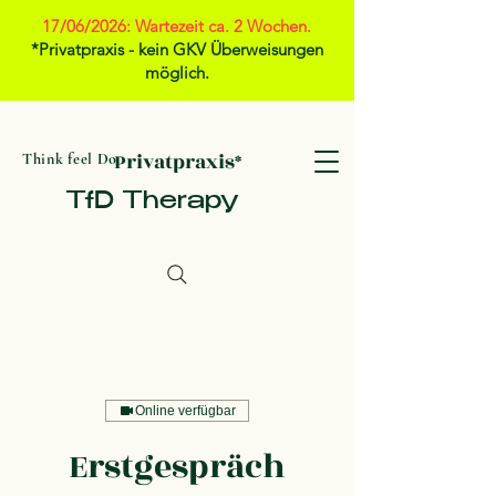
17/06/2026: Wartezeit ca. 2 Wochen.
*Privatpraxis - kein GKV Überweisungen
möglich.
Privatpraxis*
Think feel Do
TfD Therapy
Online verfügbar
Erstgespräch