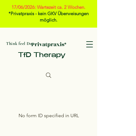
17/06/2026: Wartezeit ca. 2 Wochen.
*Privatpraxis - kein GKV Überweisungen
möglich.
Privatpraxis*
Think feel Do
TfD Therapy
No form ID specified in URL