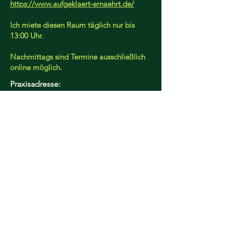
https://www.aufgeklaert-ernaehrt.de/
Ich miete diesen Raum täglich nur bis
13:00 Uhr.
Nachmittags sind Termine ausschließlich
online möglich.
Praxisadresse:
Residenzstraße 22
33104 Schloß Neuhaus
Paderborn.
+49 (0) 1522 7385053
info@tfdtherapy.de